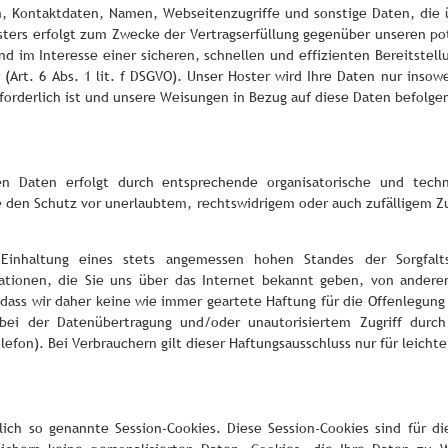
, Kontaktdaten, Namen, Webseitenzugriffe und sonstige Daten, die 
sters erfolgt zum Zwecke der Vertragserfüllung gegenüber unseren p
und im Interesse einer sicheren, schnellen und effizienten Bereitstel
(Art. 6 Abs. 1 lit. f DSGVO). Unser Hoster wird Ihre Daten nur insowe
rforderlich ist und unsere Weisungen in Bezug auf diese Daten befolge
n Daten erfolgt durch entsprechende organisatorische und techn
den Schutz vor unerlaubtem, rechtswidrigem oder auch zufälligem Zug
inhaltung eines stets angemessen hohen Standes der Sorgfalts
ationen, die Sie uns über das Internet bekannt geben, von ander
 dass wir daher keine wie immer geartete Haftung für die Offenlegung
 bei der Datenübertragung und/oder unautorisiertem Zugriff durc
efon). Bei Verbrauchern gilt dieser Haftungsausschluss nur für leichte 
lich so genannte Session-Cookies. Diese Session-Cookies sind für 